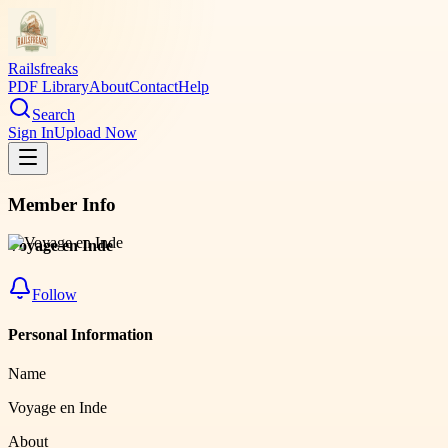
Railsfreaks
PDF Library
About
Contact
Help
Search
Sign In
Upload Now
Member Info
Voyage en Inde
Follow
Personal Information
Name
Voyage en Inde
About