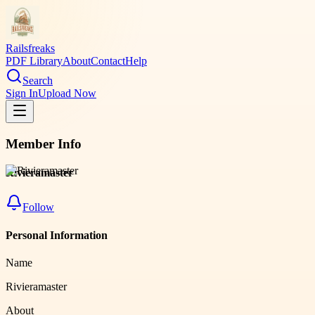
Railsfreaks
PDF Library
About
Contact
Help
Search
Sign In
Upload Now
Member Info
Rivieramaster
Follow
Personal Information
Name
Rivieramaster
About