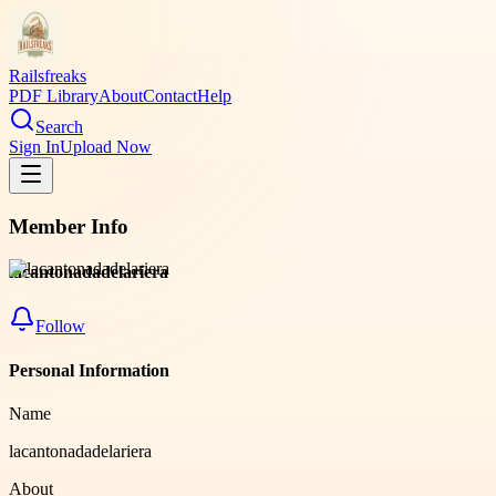
Railsfreaks
PDF Library
About
Contact
Help
Search
Sign In
Upload Now
Member Info
lacantonadadelariera
Follow
Personal Information
Name
lacantonadadelariera
About