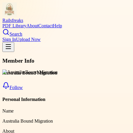
Railsfreaks
PDF Library
About
Contact
Help
Search
Sign In
Upload Now
Member Info
Australia Bound Migration
Follow
Personal Information
Name
Australia Bound Migration
About