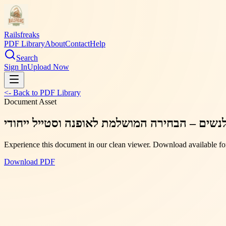
Railsfreaks
PDF Library
About
Contact
Help
Search
Sign In
Upload Now
<- Back to PDF Library
Document Asset
לנשים – הבחירה המושלמת לאופנה וסטייל ייחודי
Experience this document in our clean viewer. Download available for
Download PDF